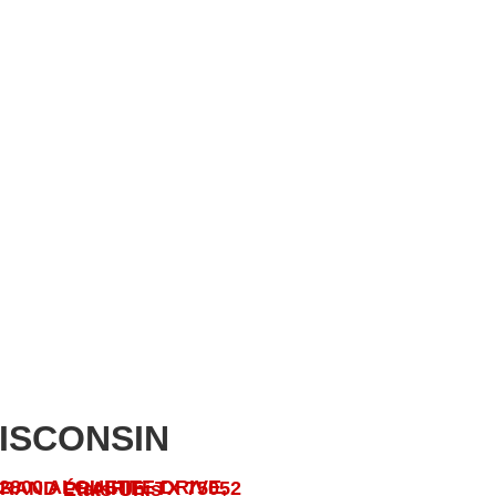
ISCONSIN
2800 ALOUETTE DRIVE, GRAND PRAIRIE, TX 75052 États-Unis