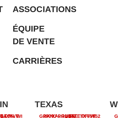
T
ASSOCIATIONS
ÉQUIPE
DE VENTE
CARRIÈRES
IN
TEXAS
W
E DRIVE
2800 ALOUETTE DRIVE
53074 USA
GRAND PRAIRIE, TX 75052 USA