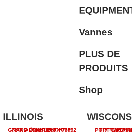
EQUIPMEN
Vannes
PLUS DE
PRODUITS
Shop
ILLINOIS
WISCONS
777 MARITIM
2800 ALOUETTE DRIVE, GRAND PRAIRIE, TX 75052 États-Unis
PORT WASHINGTON, WI 