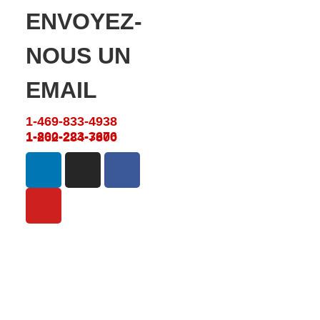
ENVOYEZ-
NOUS UN
EMAIL
1-469-833-4938
1-800-223-3676
1-262-284-7800