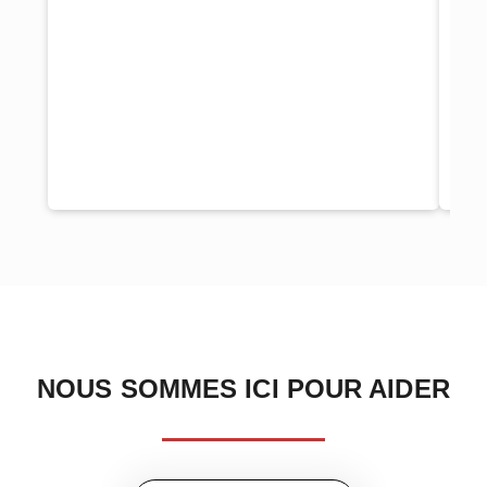
In 
con
to 
pum
impo
NOUS SOMMES ICI POUR AIDER