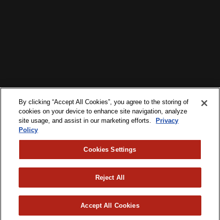
By clicking “Accept All Cookies”, you agree to the storing of
cookies on your device to enhance site navigation, analyze
site usage, and assist in our marketing efforts.
Privacy
Policy
Cookies Settings
Reject All
©2026. All Rights Reserved.
POLITIQUE DE CONFIDENTIALITÉ
French
Accept All Cookies
TERMS & CONDITIONS