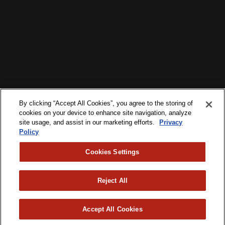
By clicking “Accept All Cookies”, you agree to the storing of
cookies on your device to enhance site navigation, analyze
site usage, and assist in our marketing efforts.
Privacy
Policy
Cookies Settings
Reject All
©2026. All Rights Reserved.
Spanish
Accept All Cookies
POLÍTICA DE PRIVACIDAD
TERMS & CONDITIONS