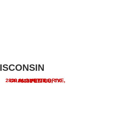
ISCONSIN
2800 ALOUETTE DRIVE, GRAND PRAIRIE, TX 75052 EE. UU.