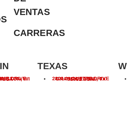
VENTAS
OS
CARRERAS
IN
TEXAS
W
IME DRIVE
2800 ALOUETTE DRIVE
N, WI 53074 USA
GRAND PRAIRIE, TX 75052 USA