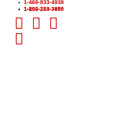
1-469-833-4938
1-800-223-3676
1-262-284-7800